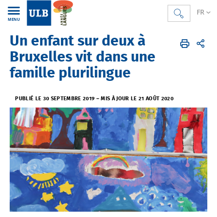
FR
MENU
Un enfant sur deux à
Année des langues
Accueil
Actus & Agenda
Actualités
Bruxelles vit dans une
famille plurilingue
PUBLIÉ LE 30 SEPTEMBRE 2019
–
MIS À JOUR LE 21 AOÛT 2020